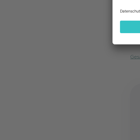
Erha
Zum
Ges