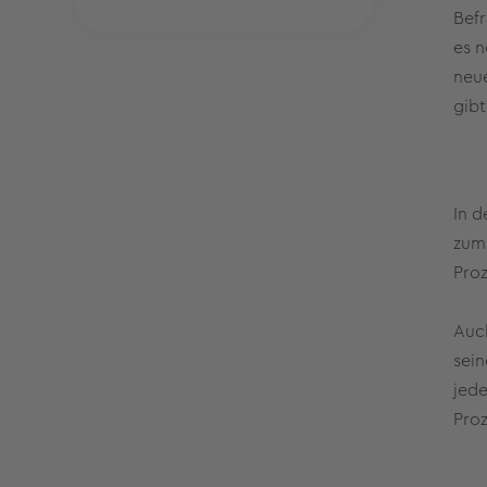
Befr
es n
neue
gibt
In d
zum 
Proz
Auch
sein
jede
Proz