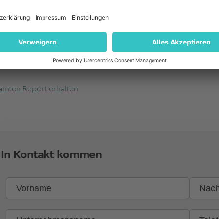
lten Sie weitere aktuelle Erkenntnisse sowie Handlungsempfeh
 Consumer NOW Index
amten Report erhalten
In Kontakt kommen