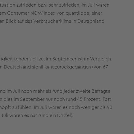
uation zufrieden bzw. sehr zufrieden, im Juli waren
s dem Consumer NOW Index von quantilope, einer
en Blick auf das Verbraucherklima in Deutschland
keit tendenziell zu. Im September ist im Vergleich
in Deutschland signifikant zurückgegangen (von 67
d im Juli noch mehr als rund jeder zweite Befragte
rn dies im September nur noch rund 45 Prozent. Fast
höpft zu fühlen. Im Juli waren es noch weniger als 40
Juli waren es nur rund ein Drittel).