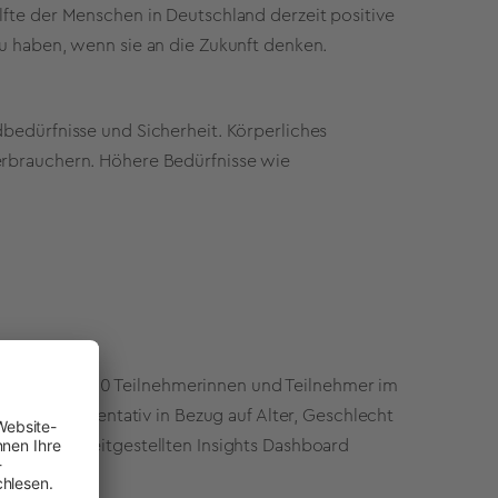
lfte der Menschen in Deutschland derzeit positive
zu haben, wenn sie an die Zukunft denken.
dbedürfnisse und Sicherheit. Körperliches
erbrauchern. Höhere Bedürfnisse wie
samt rund 400 Teilnehmerinnen und Teilnehmer im
tional repräsentativ in Bezug auf Alter, Geschlecht
er Link bereitgestellten Insights Dashboard