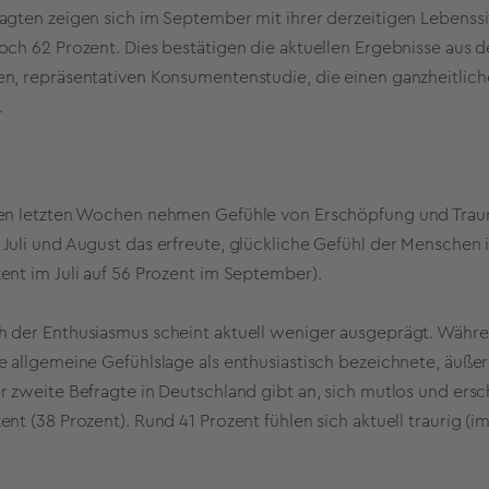
agten zeigen sich im September mit ihrer derzeitigen Lebenssit
och 62 Prozent. Dies bestätigen die aktuellen Ergebnisse au
n, repräsentativen Konsumentenstudie, die einen ganzheitlich
.
en letzten Wochen nehmen Gefühle von Erschöpfung und Traurig
Juli und August das erfreute, glückliche Gefühl der Menschen 
ent im Juli auf 56 Prozent im September).
 der Enthusiasmus scheint aktuell weniger ausgeprägt. Währen
e allgemeine Gefühlslage als enthusiastisch bezeichnete, äuße
r zweite Befragte in Deutschland gibt an, sich mutlos und ersc
ent (38 Prozent). Rund 41 Prozent fühlen sich aktuell traurig (im 