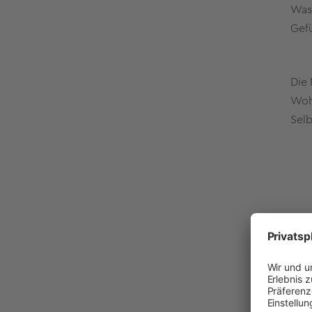
Was 
Gefü
Die 
Wohl
Selb
Zum
Der 
Alte
und 
verö