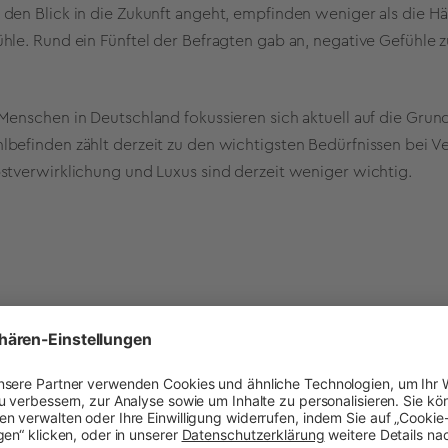
den Blick in die Zukunft angeht, empfinden weniger als die Hä
hle. Rund ein Fünftel der Befragten gab an, negative Gefühle 
Menschen in Deutschland fokussieren sich aktuell auf die Grun
befinden zählt derzeit zu den wichtigsten Bedürfnissen bei V
stverwirklichung und Luxus sind derzeit weniger wichtig.
 Consumer NOW Index
Consumer Now Index von quantilope befragt monatlich insge
r von 18 bis 70 Jahren in Deutschland. Die Befragung erfolgt na
Region. Ein Auszug der wichtigsten Ergebnisse wird in einem p
ffentlicht und aktualisiert sich automatisch in Echtzeit.