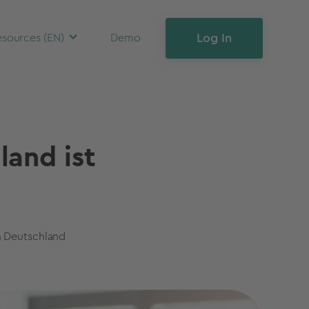
Log In
sources (EN)
Demo
and ist
n Deutschland