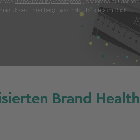
fe von
Brand-Tracking-Konzepten
, basierend auf der an
maniuk des Ehrenberg-Bass Instituts, stets im Blick.
ierten Brand Health