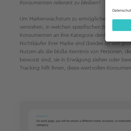
Konsumenten relevant zu bleiben?
Um Markenwachstum zu ermöglichen, müssen
verstehen, in welchen spezifischen Bedarfssitua
Konsumenten an ihre Kategorie denken und wer
Nichtkäufer ihrer Marke sind (beides ist von g
Nutzen als die bloße Kenntnis von Personen, di
bewusst sind, sie in Erwägung ziehen oder bere
Tracking hilft Ihnen, diese wertvollen Konsume