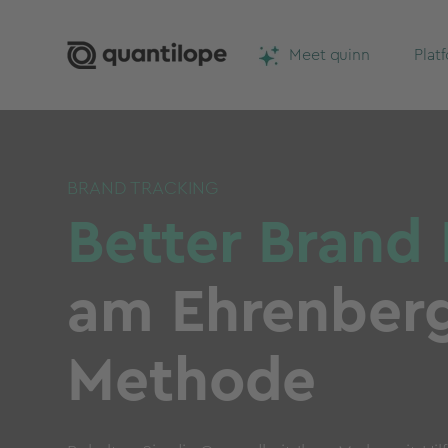
Meet quinn
Plat
BRAND TRACKING
Better Brand 
am Ehrenberg
Methode