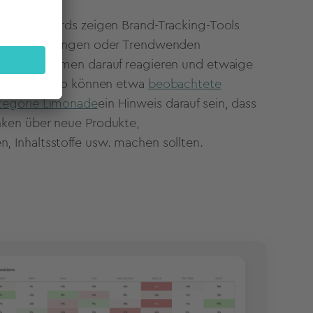
er Dashboards zeigen Brand-Tracking-Tools
 Marktänderungen oder Trendwenden
ie Unternehmen darauf reagieren und etwaige
en können. So können etwa
beobachtete
tegorie Limonade
ein Hinweis darauf sein, dass
nken über neue Produkte,
 Inhaltsstoffe usw. machen sollten.