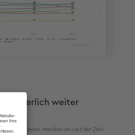
ntinuierlich weiter
ie verschiedenen Metriken im Lauf der Zeit?