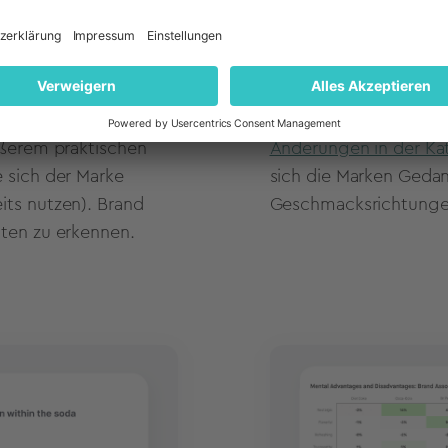
Mithilfe entsprechend
 Unternehmen
sofort an, wenn sich
tionen potenzielle
abzeichnen, sodass d
 die derzeitigen
Defizite rasch aufhol
rößerem praktischen
Änderungen in der Ka
e sich der Marke
sich die Marken Geda
its nutzen). Brand
Geschmacksrichtungen,
nten zu erkennen.