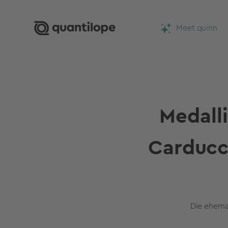
Meet quinn
Medall
Carducci
Die ehemal