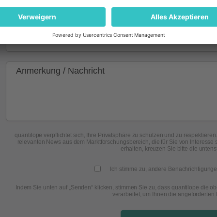
quantilope verpflichtet sich, Ihre Privatsphäre zu schützen und zu respektier
relevanten News aus dem Marktforschungsbereich, die für Sie von Interesse 
erhalten, kreuzen Sie bitte die unten
Ich stimme zu, andere Benachrichtigunge
Indem Sie unten auf „Senden“ klicken, stimmen Sie zu, dass quantilope di
verarbeitet, um Ihnen die angeforderten I