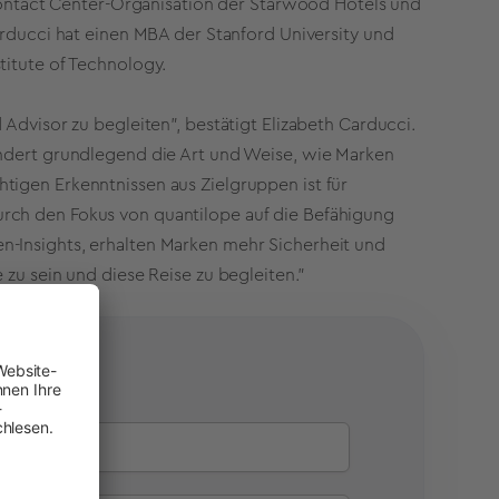
e Contact Center-Organisation der Starwood Hotels und
arducci hat einen MBA der Stanford University und
titute of Technology.
 Advisor zu begleiten", bestätigt Elizabeth Carducci.
ändert grundlegend die Art und Weise, wie Marken
tigen Erkenntnissen aus Zielgruppen ist für
rch den Fokus von quantilope auf die Befähigung
n-Insights, erhalten Marken mehr Sicherheit und
 zu sein und diese Reise zu begleiten."