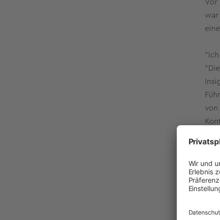
Vor 
war 
eine
"Ich
"Die
Insi
Führ
von 
Kont