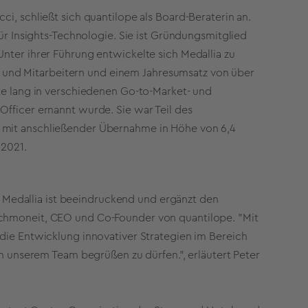
ci, schließt sich quantilope als Board-Beraterin an.
für Insights-Technologie. Sie ist Gründungsmitglied
Unter ihrer Führung entwickelte sich Medallia zu
und Mitarbeitern und einem Jahresumsatz von über
nte lang in verschiedenen Go-to-Market- und
Officer ernannt wurde. Sie war Teil des
e mit anschließender Übernahme in Höhe von 6,4
 2021.
Medallia ist beeindruckend und ergänzt den
schmoneit, CEO und Co-Founder von quantilope. "Mit
 die Entwicklung innovativer Strategien im Bereich
in unserem Team begrüßen zu dürfen.", erläutert Peter