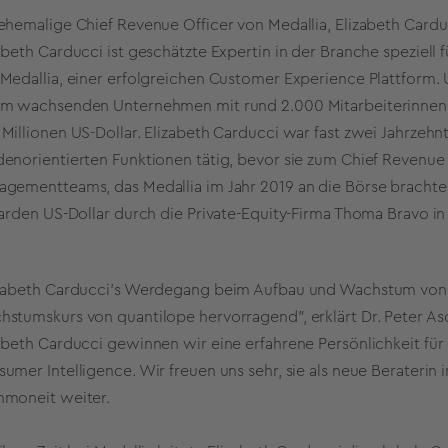
ehemalige Chief Revenue Officer von Medallia, Elizabeth Carduc
abeth Carducci ist geschätzte Expertin in der Branche speziell 
Medallia, einer erfolgreichen Customer Experience Plattform. 
em wachsenden Unternehmen mit rund 2.000 Mitarbeiterinnen 
Millionen US-Dollar. Elizabeth Carducci war fast zwei Jahrzeh
enorientierten Funktionen tätig, bevor sie zum Chief Revenue 
gementteams, das Medallia im Jahr 2019 an die Börse bracht
iarden US-Dollar durch die Private-Equity-Firma Thoma Bravo in
zabeth Carducci's Werdegang beim Aufbau und Wachstum von 
stumskurs von quantilope hervorragend", erklärt Dr. Peter A
abeth Carducci gewinnen wir eine erfahrene Persönlichkeit für
umer Intelligence. Wir freuen uns sehr, sie als neue Beraterin 
hmoneit weiter.