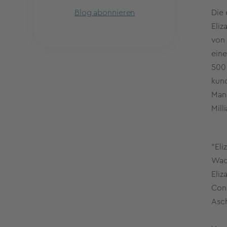
Blog abonnieren
Die 
Eliz
von 
ein
500 
kund
Mana
Mill
"Eli
Wach
Eliz
Cons
Asc