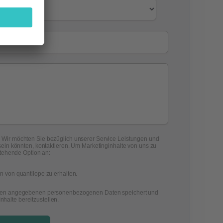
en. Wir möchten Sie bezüglich unserer Service Leistungen und
sein könnten, kontaktieren. Um Marketinginhalte von uns zu
stehende Option an:
n von quantilope zu erhalten.
e oben angegebenen personenbezogenen Daten speichert und
nhalte bereitzustellen.