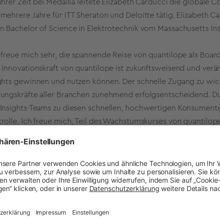
ihrer Zeit bei Medallia leitete Elizabeth Carducci die global
mehrere Jahre für ITT Sheraton und Deloitte tätig. Elizabeth C
n Bachelor of Science in Elektrotechnik vom Massachusetts Ins
 freue mich sehr, die spannende Reise von quantilope als Board
 Innovationskraft von quantilope ist zukunftsweisend und ver
ghts gewinnen und nutzen können. Der schnelle Zugang zu wich
ungskräfte aller Branchen zunehmend erfolgsentscheidend. Du
Insights-Teams zu diesen schnellen, hochwertigen Konsumente
rolle. Ich freue mich, Teil des Wachstumskurses von quantilope
Kontakt zu quantilope