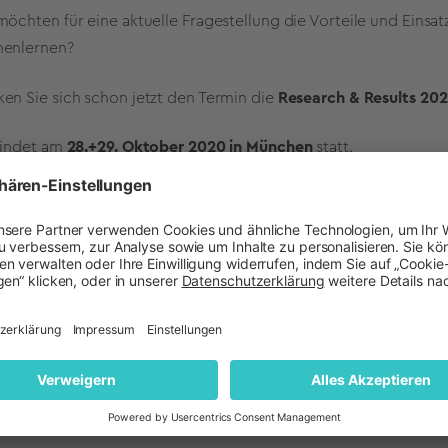
möchten für eine aktuelle Fragestellung die Vorteile und Einsa
nenlernen?
en Sie sich schon jetzt den Termin die
Research & Results 20
findet am
28.+29. Oktober 2020 in München
statt.
Jetzt unseren Blog abonnieren