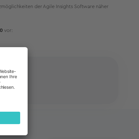
tzmöglichkeiten der Agile Insights Software näher
20
vor: