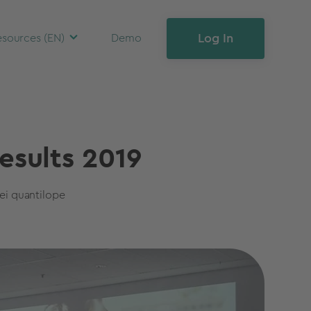
Log In
sources (EN)
Demo
esults 2019
ei quantilope