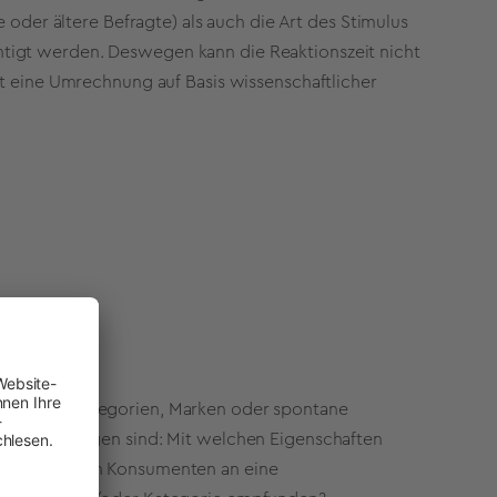
e oder ältere Befragte) als auch die Art des Stimulus
tigt werden. Deswegen kann die Reaktionszeit nicht
st eine Umrechnung auf Basis wissenschaftlicher
onen mit Kategorien, Marken oder spontane
Fragestellungen sind: Mit welchen Eigenschaften
rfnisse haben Konsumenten an eine