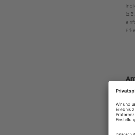
indi
(z.B
einf
Erke
An
Typi
Reak
wird