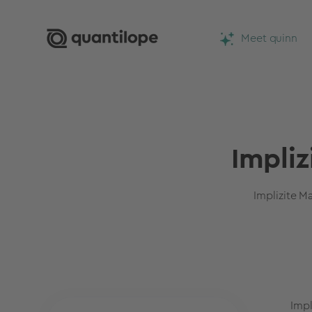
Meet quinn
Impli
Implizite 
Impl