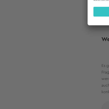
(Pro
We
Es g
Frag
werd
auch
konk