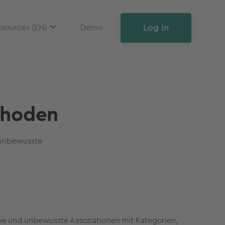
Log In
sources (EN)
Demo
thoden
 unbewusste
ve und unbewusste Assoziationen mit Kategorien,