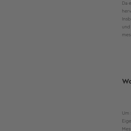
Da e
herv
Ins
und 
mes
Wo
Um s
Eige
Mess