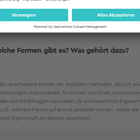
dukt-)Kategorie? Wird ein neues Produktdesign als passend 
lche Formen gibt es? Was gehört dazu?
ibt verschiedene Formen der impliziten Methoden, die sich so
estellungen unterscheiden. So können zum Einen Assoziatione
en und die Befragten beurteilen, ob eine bestimmte Eigensch
 z.B. mehrere Marken auf einmal gestestet werden, wobei die 
rete Eigenschaft am ehesten assoziieren.