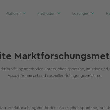
Platform
Methoden
Lösungen
Re
zite Marktforschungsme
Marktforschungsmethoden untersuchen spontane, intuitive und
Assoziationen anhand spezieller Befragungsverfahren.
izite Marktforschungsmethoden untersuchen spontane, intuiti