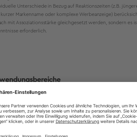
viduelle Unterschiede in Bezug auf Reaktionszeiten (z.B. jünger
. kurzer Markenname oder komplexe Werbeanzeige) berücksich
ach mit Assoziationsstärke gleichgesetzt werden, sondern es i
nntnisse erforderlich.
wendungsbereiche
sche Anwendungsbereiche impliziter Methoden sind Assoziati
tionen auf Produktkonzepte oder Werbemittel. Beispielhafte 
 eine Marke spontan assoziiert? Welche unterbewussten Bedü