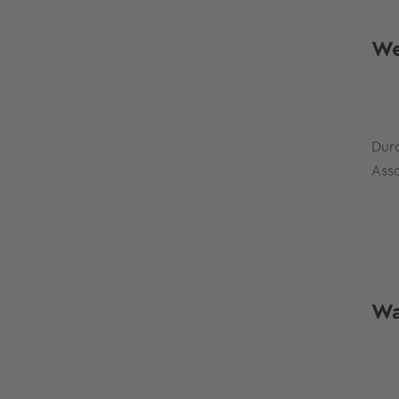
We
Durc
Ass
Wa