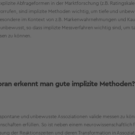
xplizite Abfrageformen in der Marktforschung (z.B. Ratingska
orrufen, sind implizite Methoden wichtig, um tiefe und unbew
besondere im Kontext von z.B. Markenwahrnehmungen und Kau
unbewusst, so dass implizte Messverfahren wichtig sind, um t
sen zu können.
ran erkennt man gute implizite Methoden?
pontane und unbewusste Assoziationen valide messen zu könn
nschaften erfüllen. So ist neben einem neurowissenschaftlich
ung der Reaktionszeiten und deren Transformation in Assozia