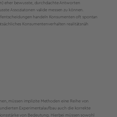
len) eher bewusste, durchdachte Antworten
usste Assoziatonen valide messen zu können.
fentscheidungen handeln Konsumenten oft spontan
atsächliches Konsumentenverhalten realitätsnäh
en, müssen implizite Methoden eine Reihe von
 fundierten Experimentalaufbau auch die korrekte
tionsstärke von Bedeutung. Hierbei müssen sowohl